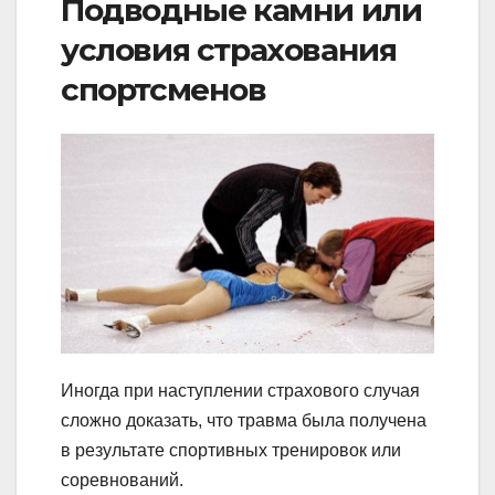
Подводные камни или
условия страхования
спортсменов
Иногда при наступлении страхового случая
сложно доказать, что травма была получена
в результате спортивных тренировок или
соревнований.