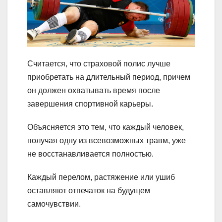
Считается, что страховой полис лучше
приобретать на длительный период, причем
он должен охватывать время после
завершения спортивной карьеры.
Объясняется это тем, что каждый человек,
получая одну из всевозможных травм, уже
не восстанавливается полностью.
Каждый перелом, растяжение или ушиб
оставляют отпечаток на будущем
самочувствии.