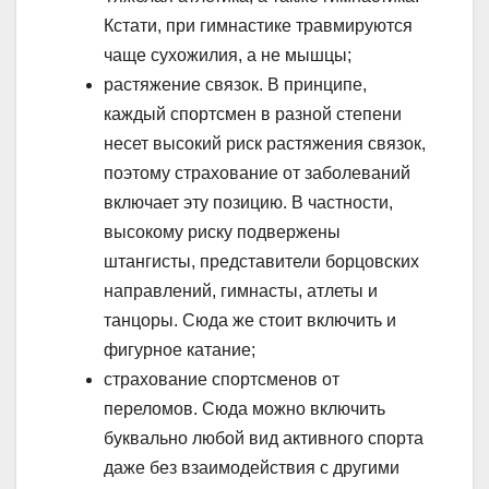
Кстати, при гимнастике травмируются
чаще сухожилия, а не мышцы;
растяжение связок. В принципе,
каждый спортсмен в разной степени
несет высокий риск растяжения связок,
поэтому страхование от заболеваний
включает эту позицию. В частности,
высокому риску подвержены
штангисты, представители борцовских
направлений, гимнасты, атлеты и
танцоры. Сюда же стоит включить и
фигурное катание;
страхование спортсменов от
переломов. Сюда можно включить
буквально любой вид активного спорта
даже без взаимодействия с другими