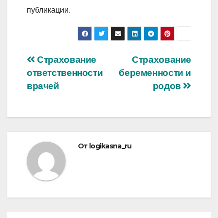
публикации.
Навигация
Страхование
Страхование
ответственности
беременности и
по
врачей
родов
записям
От
logikasna_ru