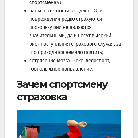
спортсменами;
раны, потертости, ссадины. Эти
повреждения редко страхуются,
поскольку они не являются
значительными, да и несут высокий
риск наступления страхового случая, за
что приходится немало платить;
сотрясение мозга. Бокс, велоспорт,
горнолыжное направление.
Зачем спортсмену
страховка