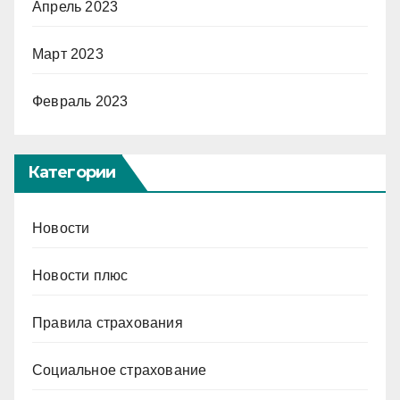
Апрель 2023
Март 2023
Февраль 2023
Категории
Новости
Новости плюс
Правила страхования
Социальное страхование