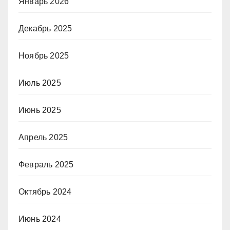
Январь 2026
Декабрь 2025
Ноябрь 2025
Июль 2025
Июнь 2025
Апрель 2025
Февраль 2025
Октябрь 2024
Июнь 2024