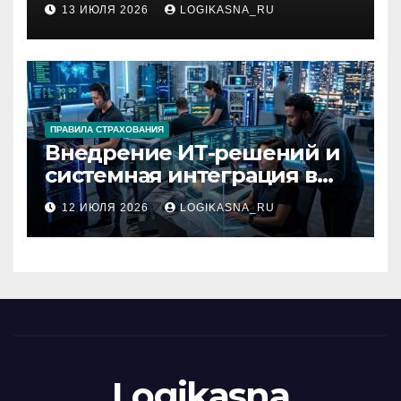
13 ИЮЛЯ 2026
LOGIKASNA_RU
инструментов
ПРАВИЛА СТРАХОВАНИЯ
Внедрение ИТ-решений и
системная интеграция в
бизнесе
12 ИЮЛЯ 2026
LOGIKASNA_RU
Logikasna