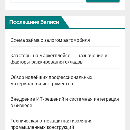
Последние Записи
Схема займа с залогом автомобиля
Кластеры на маркетплейсе — назначение и
факторы ранжирования складов
Обзор новейших профессиональных
материалов и инструментов
Внедрение ИТ-решений и системная интеграция
в бизнесе
Техническая огнезащитная изоляция
промышленных конструкций