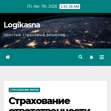
Перейти
Пт. Авг 7th, 2026
1:51:37 AM
к
содержимому
Logikasna
простые страховые решения
СТРАХОВАНИЕ ЖИЗНИ
Страхование
ответственности