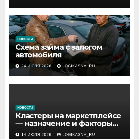
протоколы и безопасность
НОВОСТИ
Схема займа с залогом
автомобиля
24 ИЮЛЯ 2026
LOGIKASNA_RU
НОВОСТИ
Кластеры на маркетплейсе
— назначение и факторы
ранжирования складов
14 ИЮЛЯ 2026
LOGIKASNA_RU