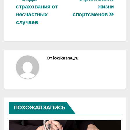
Навигация
страхования от
жизни
по
несчастных
спортсменов
записям
случаев
От
logikasna_ru
ПОХОЖАЯ ЗАПИСЬ