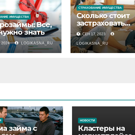
СТРАХОВАНИЕ ИМУЩЕСТВА
Сколько стоит
АНИЕ ИМУЩЕСТВА
застраховать
розаймы: Все,
квартиру?
нужно знать
СЕН 17, 2023
, 2024
LOGIKASNA_RU
LOGIKASNA_RU
И
НОВОСТИ
ма займа с
Кластеры на