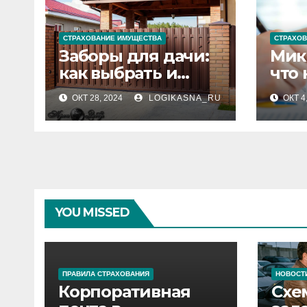
СТРАХОВАНИЕ ИМУЩЕСТВА
СТРАХОВ
Заборы для дачи:
Мик
как выбрать и
что 
установить
ОКТ 28, 2024
LOGIKASNA_RU
ОКТ 4
идеальное
ограждение
YOU MISSED
ПРАВИЛА СТРАХОВАНИЯ
НОВОСТ
Корпоративная
Схе