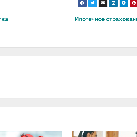
тва
Ипотечное страхова