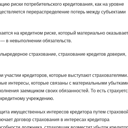
цию риски потребительского кредитования, как на уровне
существляется перераспределение потерь между субъектами
ается на кредитном риске, который материально оказывае
 — в невыполнении обязательств.
елькредерное страхование, страхование кредитов доверия,
и участии кредиторов, которые выступают страхователями.
ые интересы, которые связаны с материальными убытками
олнения заемщиком своих обязанностей. То есть страхуетс
 кредитному учреждению.
щита имущественных интересов кредитора путем страхово
лючает договор страхования в интересах кредитора
особности должника, страховщик возместит убыток кредитор