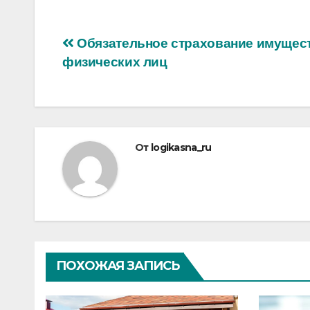
Навигация
Обязательное страхование имущес
физических лиц
по
записям
От
logikasna_ru
ПОХОЖАЯ ЗАПИСЬ