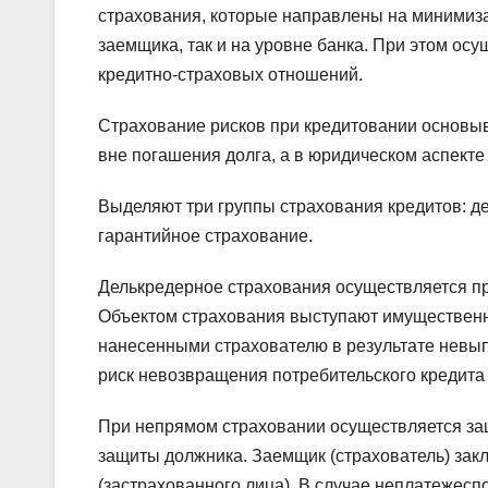
страхования, которые направлены на минимиза
заемщика, так и на уровне банка. При этом о
кредитно-страховых отношений.
Страхование рисков при кредитовании основыв
вне погашения долга, а в юридическом аспекте
Выделяют три группы страхования кредитов: д
гарантийное страхование.
Делькредерное страхования осуществляется пр
Объектом страхования выступают имущественн
нанесенными страхователю в результате невып
риск невозвращения потребительского кредита
При непрямом страховании осуществляется за
защиты должника. Заемщик (страхователь) зак
(застрахованного лица). В случае неплатежесп