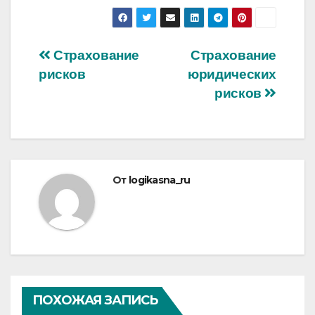
Навигация
Страхование
Страхование
рисков
юридических
по
рисков
записям
От
logikasna_ru
ПОХОЖАЯ ЗАПИСЬ