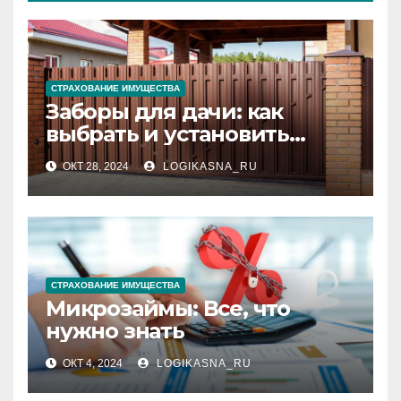
СТРАХОВАНИЕ ИМУЩЕСТВА
Заборы для дачи: как
выбрать и установить
идеальное ограждение
ОКТ 28, 2024
LOGIKASNA_RU
СТРАХОВАНИЕ ИМУЩЕСТВА
Микрозаймы: Все, что
нужно знать
ОКТ 4, 2024
LOGIKASNA_RU