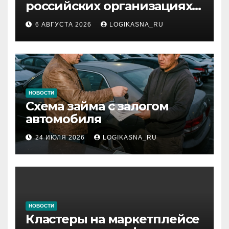
российских организациях:
инфраструктура,
6 АВГУСТА 2026
LOGIKASNA_RU
протоколы и безопасность
НОВОСТИ
Схема займа с залогом
автомобиля
24 ИЮЛЯ 2026
LOGIKASNA_RU
НОВОСТИ
Кластеры на маркетплейсе