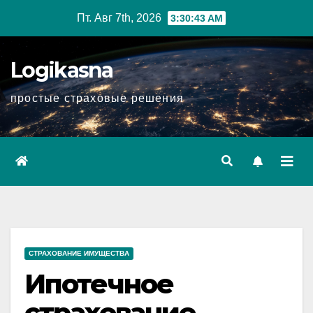
Перейти
Пт. Авг 7th, 2026
3:30:44 AM
к
содержимому
Logikasna
простые страховые решения
СТРАХОВАНИЕ ИМУЩЕСТВА
Ипотечное
страхование