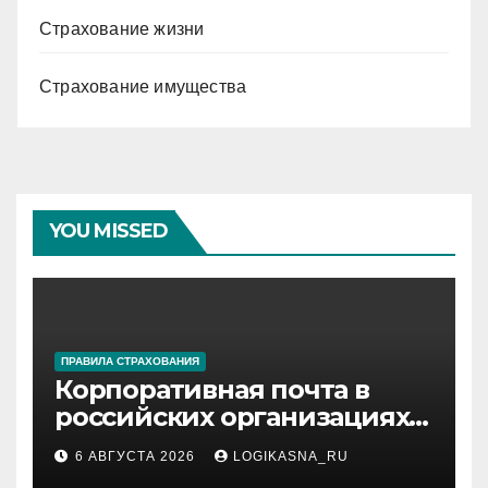
Страхование жизни
Страхование имущества
YOU MISSED
ПРАВИЛА СТРАХОВАНИЯ
Корпоративная почта в
российских организациях:
инфраструктура,
6 АВГУСТА 2026
LOGIKASNA_RU
протоколы и безопасность