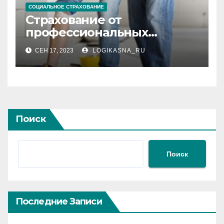
СОЦИАЛЬНОЕ СТРАХОВАНИЕ
Страхование от
профессиональных
заболеваний
СЕН 17, 2023
LOGIKASNA_RU
Поиск
Поиск
Последние Записи