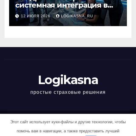
системная интеграция в
бизнесе
12 ИЮЛЯ 2026
LOGIKASNA_RU
Logikasna
простые страховые решения
Этот сайт использует куки-файлы и другие технологии, чтобы
Работает на WordPress
|
Тема: Newspaperex, автор
Themeansar
помочь вам в навигации, а также предоставить лучший