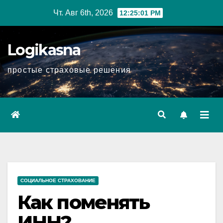
Перейти
Чт. Авг 6th, 2026
12:25:02 PM
к
содержимому
Logikasna
простые страховые решения
СОЦИАЛЬНОЕ СТРАХОВАНИЕ
Как поменять
ИНН?