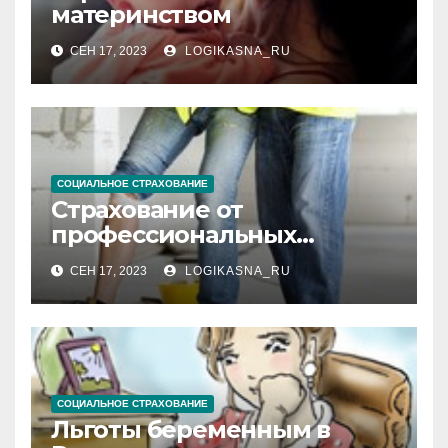
материнством
СЕН 17, 2023
LOGIKASNA_RU
СОЦИАЛЬНОЕ СТРАХОВАНИЕ
Страхование от
профессиональных
заболеваний
СЕН 17, 2023
LOGIKASNA_RU
СОЦИАЛЬНОЕ СТРАХОВАНИЕ
Льготы беременным в