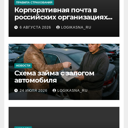
ПРАВИЛА СТРАХОВАНИЯ
Корпоративная почта в
российских организациях:
инфраструктура,
6 АВГУСТА 2026
LOGIKASNA_RU
протоколы и безопасность
НОВОСТИ
Схема займа с залогом
автомобиля
24 ИЮЛЯ 2026
LOGIKASNA_RU