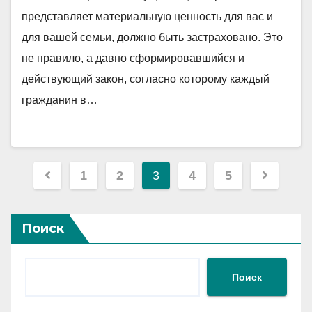
представляет материальную ценность для вас и
для вашей семьи, должно быть застраховано. Это
не правило, а давно сформировавшийся и
действующий закон, согласно которому каждый
гражданин в…
Пагинация
1
2
3
4
5
записей
Поиск
Поиск