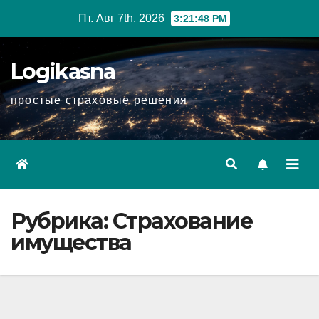
Перейти
Пт. Авг 7th, 2026
3:21:49 PM
к
содержимому
Logikasna
простые страховые решения
Рубрика:
Страхование
имущества