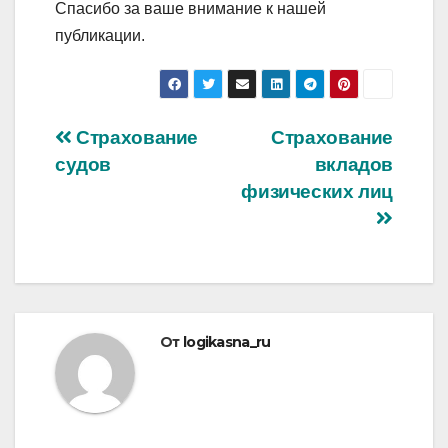
Спасибо за ваше внимание к нашей
публикации.
Навигация
Страхование
Страхование
судов
вкладов
по
физических лиц
записям
От
logikasna_ru