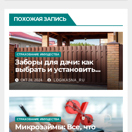
ПОХОЖАЯ ЗАПИСЬ
СТРАХОВАНИЕ ИМУЩЕСТВА
Заборы для дачи: как
выбрать и установить
идеальное ограждение
ОКТ 28, 2024
LOGIKASNA_RU
СТРАХОВАНИЕ ИМУЩЕСТВА
Микрозаймы: Все, что