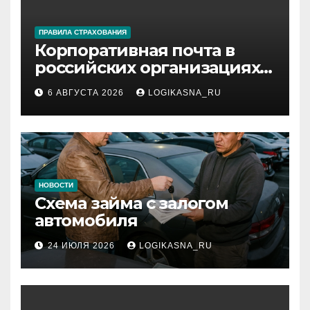
ПРАВИЛА СТРАХОВАНИЯ
Корпоративная почта в
российских организациях:
инфраструктура,
6 АВГУСТА 2026
LOGIKASNA_RU
протоколы и безопасность
НОВОСТИ
Схема займа с залогом
автомобиля
24 ИЮЛЯ 2026
LOGIKASNA_RU