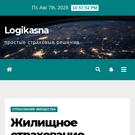
Перейти
Пт. Авг 7th, 2026
10:57:53 PM
к
содержимому
Logikasna
простые страховые решения
СТРАХОВАНИЕ ИМУЩЕСТВА
Жилищное
страхование