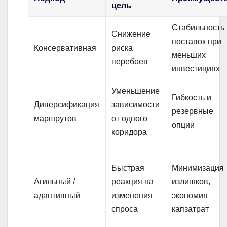
цель
Стабильность
Снижение
поставок при
Консервативная
риска
меньших
перебоев
инвестициях
Уменьшение
Гибкость и
Диверсификация
зависимости
резервные
маршрутов
от одного
опции
коридора
Быстрая
Минимизация
Агильный /
реакция на
излишков,
адаптивный
изменения
экономия
спроса
капзатрат