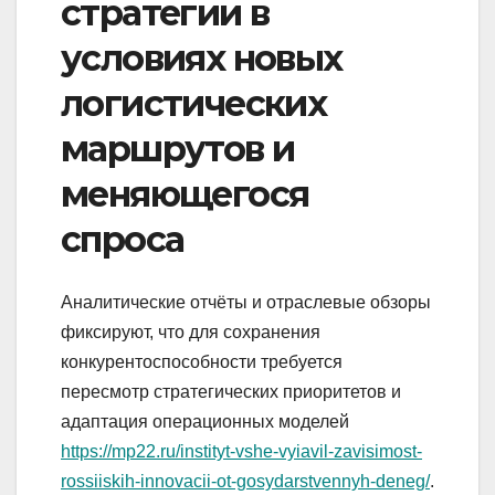
стратегии в
условиях новых
логистических
маршрутов и
меняющегося
спроса
Аналитические отчёты и отраслевые обзоры
фиксируют, что для сохранения
конкурентоспособности требуется
пересмотр стратегических приоритетов и
адаптация операционных моделей
https://mp22.ru/instityt-vshe-vyiavil-zavisimost-
rossiiskih-innovacii-ot-gosydarstvennyh-deneg/
.