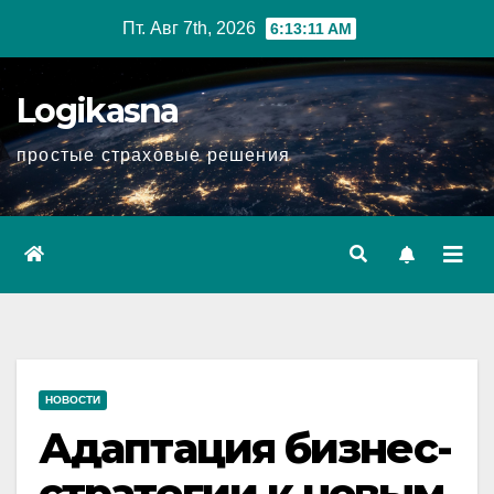
Перейти
Пт. Авг 7th, 2026
6:13:12 AM
к
содержимому
Logikasna
простые страховые решения
НОВОСТИ
Адаптация бизнес-
стратегии к новым