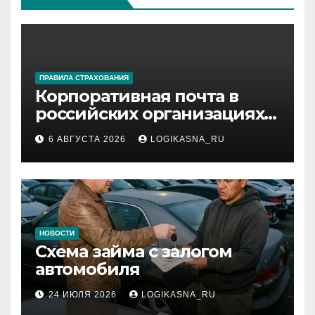
ПРАВИЛА СТРАХОВАНИЯ
Корпоративная почта в
российских организациях:
инфраструктура,
6 АВГУСТА 2026
LOGIKASNA_RU
протоколы и безопасность
НОВОСТИ
Схема займа с залогом
автомобиля
24 ИЮЛЯ 2026
LOGIKASNA_RU