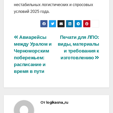
нестабильных логистических и спросовых
условий 2025 года.
Навигация
Авиарейсы
Печати для ЛПО:
между Уралом и
виды, материалы
по
Черноморским
и требования к
записям
побережьем:
изготовлению
расписание и
время в пути
От
logikasna_ru