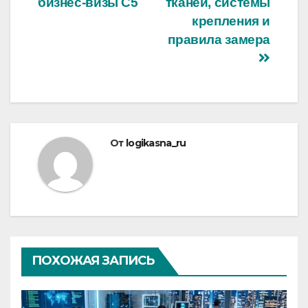
бизнес‑визы С5
тканей, системы
крепления и
правила замера
От
logikasna_ru
ПОХОЖАЯ ЗАПИСЬ