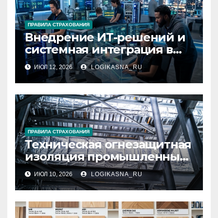
ПРАВИЛА СТРАХОВАНИЯ
Внедрение ИТ-решений и
системная интеграция в
бизнесе
ИЮЛ 12, 2026
LOGIKASNA_RU
ПРАВИЛА СТРАХОВАНИЯ
Техническая огнезащитная
изоляция промышленных
конструкций
ИЮЛ 10, 2026
LOGIKASNA_RU