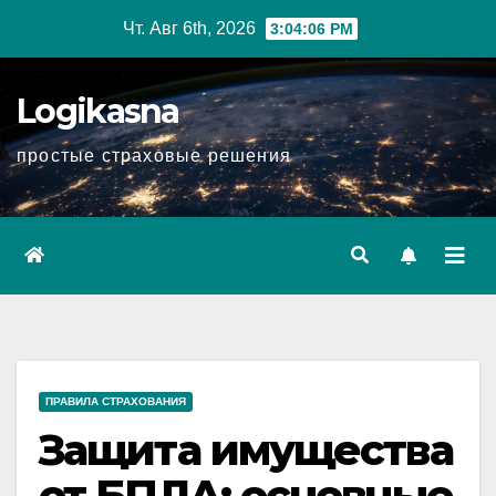
Перейти
Чт. Авг 6th, 2026
3:04:06 PM
к
содержимому
Logikasna
простые страховые решения
ПРАВИЛА СТРАХОВАНИЯ
Защита имущества
от БПЛА: основные