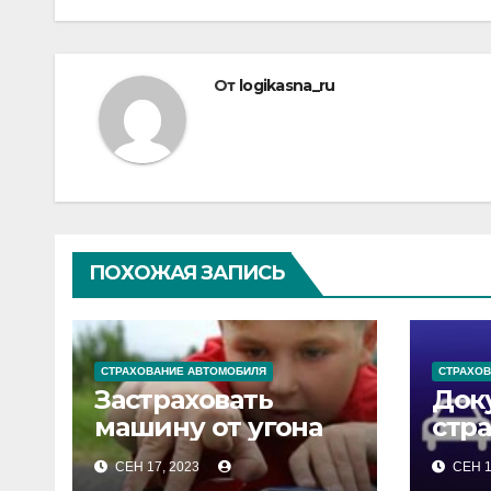
по
записям
От
logikasna_ru
ПОХОЖАЯ ЗАПИСЬ
СТРАХОВАНИЕ АВТОМОБИЛЯ
СТРАХОВ
Застраховать
Док
машину от угона
стр
ДТП
СЕН 17, 2023
СЕН 1