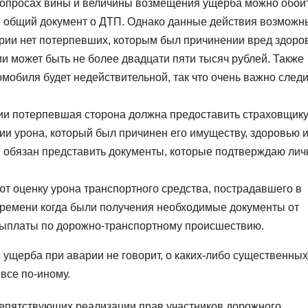
вопросах вины и величины возмещения ущерба можно обой
ин общий документ о ДТП. Однако данные действия возможн
варии нет потерпевших, которым был причинении вред здоро
ии может быть не более двадцати пяти тысяч рублей. Также
мобиля будет недействительной, так что очень важно следи
рии потерпевшая сторона должна предоставить страховщик
ии урона, который был причинен его имуществу, здоровью 
 обязан представить документы, которые подтверждаю лич
т оценку урона транспортного средства, пострадавшего в
о времени когда были получения необходимые документы от
ыплаты по дорожно-транспортному происшествию.
ущерба при аварии не говорит, о каких-либо существенных
все по-иному.
репятствующих реализации прав участников дорожного