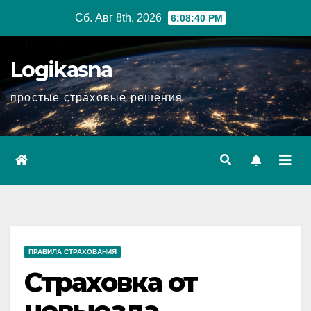
Перейти
Сб. Авг 8th, 2026
6:08:41 PM
к
содержимому
Logikasna
простые страховые решения
ПРАВИЛА СТРАХОВАНИЯ
Страховка от
невыезда