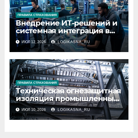
ПРАВИЛА СТРАХОВАНИЯ
Внедрение ИТ-решений и
системная интеграция в
бизнесе
ИЮЛ 12, 2026
LOGIKASNA_RU
ПРАВИЛА СТРАХОВАНИЯ
Техническая огнезащитная
изоляция промышленных
конструкций
ИЮЛ 10, 2026
LOGIKASNA_RU