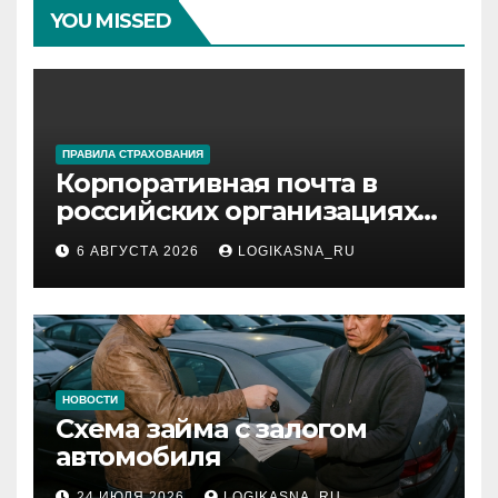
YOU MISSED
ПРАВИЛА СТРАХОВАНИЯ
Корпоративная почта в
российских организациях:
инфраструктура,
6 АВГУСТА 2026
LOGIKASNA_RU
протоколы и безопасность
НОВОСТИ
Схема займа с залогом
автомобиля
24 ИЮЛЯ 2026
LOGIKASNA_RU