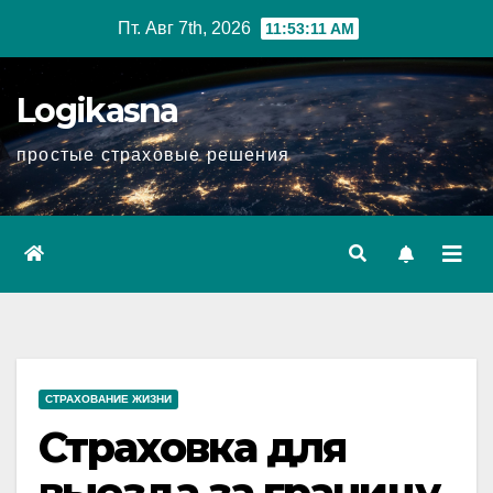
Перейти
Пт. Авг 7th, 2026
11:53:12 AM
к
содержимому
Logikasna
простые страховые решения
СТРАХОВАНИЕ ЖИЗНИ
Страховка для
выезда за границу