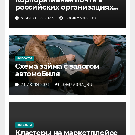
российских организациях:
инфраструктура,
6 АВГУСТА 2026
LOGIKASNA_RU
протоколы и безопасность
НОВОСТИ
Схема займа с залогом
автомобиля
24 ИЮЛЯ 2026
LOGIKASNA_RU
НОВОСТИ
Кластеры на маркетплейсе