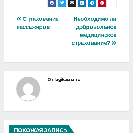
Навигация
Страхование
Необходимо ли
пассажиров
добровольное
по
медицинское
записям
страхование?
От
logikasna_ru
ПОХОЖАЯ ЗАПИСЬ