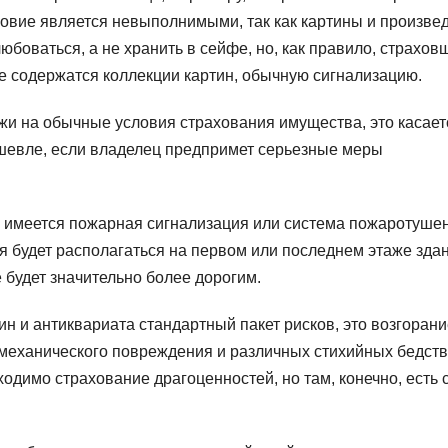
словие является невыполнимыми, так как картины и произве
юбоваться, а не хранить в сейфе, но, как правило, страхов
е содержатся коллекции картин, обычную сигнализацию.
жи на обычные условия страхования имущества, это касает
ешевле, если владелец предпримет серьезные меры
ли имеется пожарная сигнализация или система пожаротуше
я будет располагаться на первом или последнем этаже зда
е будет значительно более дорогим.
н и антиквариата стандартный пакет рисков, это возгорани
, механического повреждения и различных стихийных бедств
ходимо страхование драгоценностей, но там, конечно, есть 