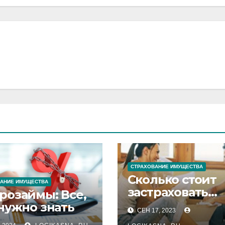
СТРАХОВАНИЕ ИМУЩЕСТВА
Сколько стоит
АНИЕ ИМУЩЕСТВА
застраховать
розаймы: Все,
квартиру?
нужно знать
СЕН 17, 2023