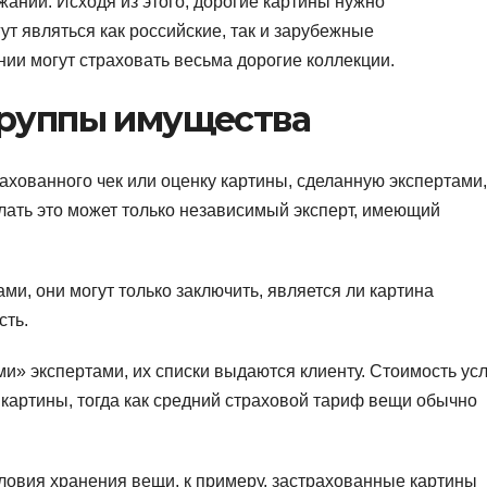
жании. Исходя из этого, дорогие картины нужно
т являться как российские, так и зарубежные
ии могут страховать весьма дорогие коллекции.
группы имущества
рахованного чек или оценку картины, сделанную экспертами,
елать это может только независимый эксперт, имеющий
ами, они могут только заключить, является ли картина
сть.
и» экспертами, их списки выдаются клиенту. Стоимость усл
картины, тогда как средний страховой тариф вещи обычно
овия хранения вещи, к примеру, застрахованные картины