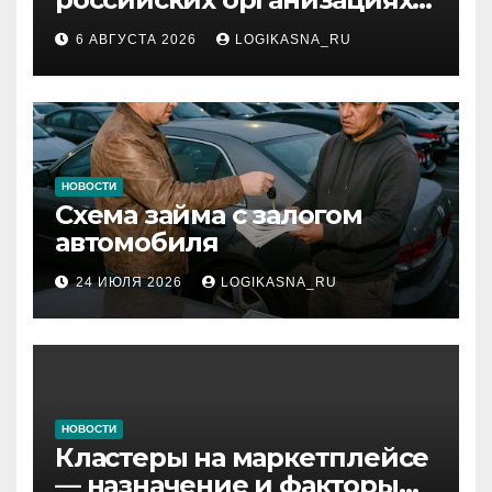
инфраструктура,
6 АВГУСТА 2026
LOGIKASNA_RU
протоколы и безопасность
НОВОСТИ
Схема займа с залогом
автомобиля
24 ИЮЛЯ 2026
LOGIKASNA_RU
НОВОСТИ
Кластеры на маркетплейсе
— назначение и факторы