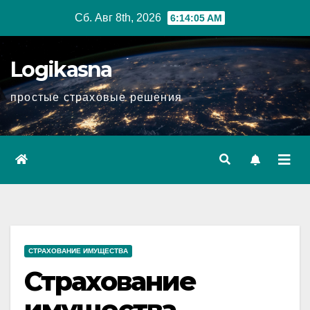
Перейти
Сб. Авг 8th, 2026
6:14:06 AM
к
содержимому
Logikasna
простые страховые решения
СТРАХОВАНИЕ ИМУЩЕСТВА
Страхование
имущества