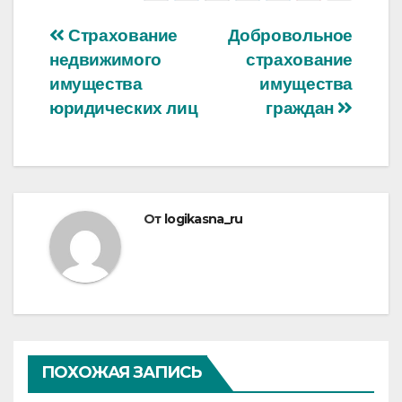
Навигация
Страхование
Добровольное
недвижимого
страхование
по
имущества
имущества
записям
юридических лиц
граждан
От
logikasna_ru
ПОХОЖАЯ ЗАПИСЬ