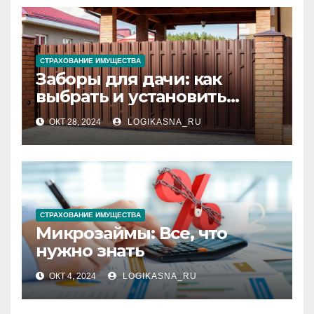
СТРАХОВАНИЕ ИМУЩЕСТВА
Заборы для дачи: как
выбрать и установить
идеальное ограждение
ОКТ 28, 2024
LOGIKASNA_RU
СТРАХОВАНИЕ ИМУЩЕСТВА
Микрозаймы: Все, что
нужно знать
ОКТ 4, 2024
LOGIKASNA_RU