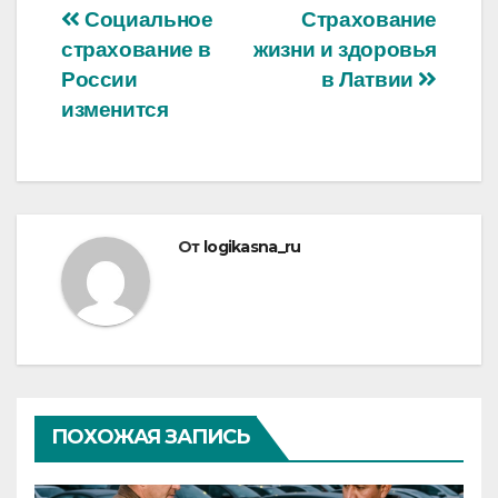
Навигация
Социальное
Страхование
страхование в
жизни и здоровья
по
России
в Латвии
записям
изменится
От
logikasna_ru
ПОХОЖАЯ ЗАПИСЬ