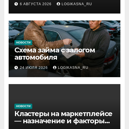
инфраструктура,
6 АВГУСТА 2026
LOGIKASNA_RU
протоколы и безопасность
НОВОСТИ
Схема займа с залогом
автомобиля
24 ИЮЛЯ 2026
LOGIKASNA_RU
НОВОСТИ
Кластеры на маркетплейсе
— назначение и факторы
ранжирования складов