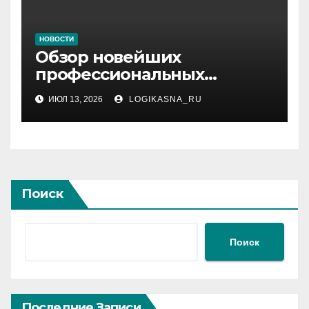
НОВОСТИ
Обзор новейших
профессиональных
материалов и
ИЮЛ 13, 2026
LOGIKASNA_RU
инструментов
Поиск
Поиск
Последние Записи