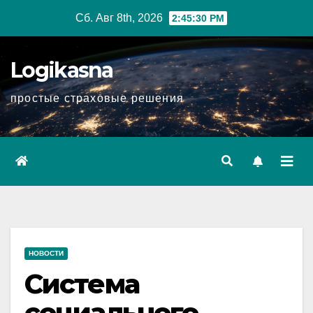
Перейти
Сб. Авг 8th, 2026
2:45:31 PM
к
содержимому
Logikasna
простые страховые решения
НОВОСТИ
Система
социального