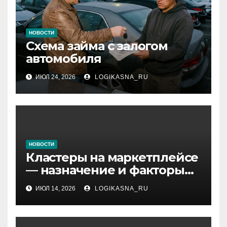
НОВОСТИ
Схема займа с залогом
автомобиля
ИЮЛ 24, 2026
LOGIKASNA_RU
НОВОСТИ
Кластеры на маркетплейсе
— назначение и факторы
ранжирования складов
ИЮЛ 14, 2026
LOGIKASNA_RU