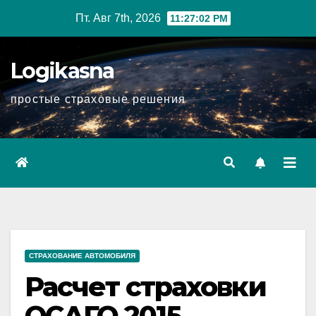
Перейти
Пт. Авг 7th, 2026
11:27:03 PM
к
содержимому
Logikasna
простые страховые решения
СТРАХОВАНИЕ АВТОМОБИЛЯ
Расчет страховки
ОСАГО 2015