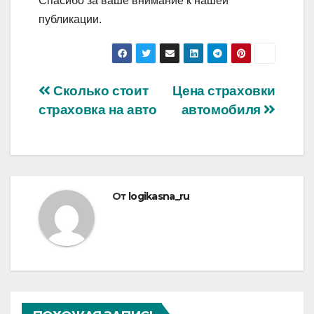
Спасибо за ваше внимание к нашей
публикации.
Навигация
Сколько стоит
Цена страховки
страховка на авто
автомобиля
по
записям
От
logikasna_ru