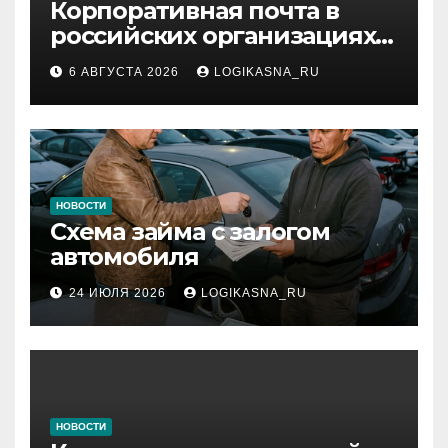
Корпоративная почта в
российских организациях:
инфраструктура,
6 АВГУСТА 2026
LOGIKASNA_RU
протоколы и безопасность
НОВОСТИ
Схема займа с залогом
автомобиля
24 ИЮЛЯ 2026
LOGIKASNA_RU
НОВОСТИ