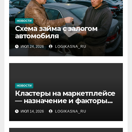
НОВОСТИ
Схема займа с залогом
автомобиля
ИЮЛ 24, 2026
LOGIKASNA_RU
НОВОСТИ
Кластеры на маркетплейсе
— назначение и факторы
ранжирования складов
ИЮЛ 14, 2026
LOGIKASNA_RU