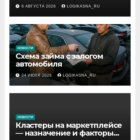
инфраструктура,
6 АВГУСТА 2026
LOGIKASNA_RU
протоколы и безопасность
НОВОСТИ
Схема займа с залогом
автомобиля
24 ИЮЛЯ 2026
LOGIKASNA_RU
НОВОСТИ
Кластеры на маркетплейсе
— назначение и факторы