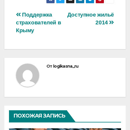
Навигация
Поддержка
Доступное жильё
страхователей в
2014
по
Крыму
записям
От
logikasna_ru
ПОХОЖАЯ ЗАПИСЬ