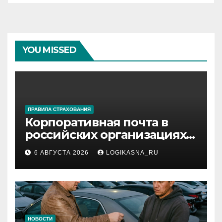
YOU MISSED
ПРАВИЛА СТРАХОВАНИЯ
Корпоративная почта в
российских организациях:
инфраструктура,
6 АВГУСТА 2026
LOGIKASNA_RU
протоколы и безопасность
НОВОСТИ