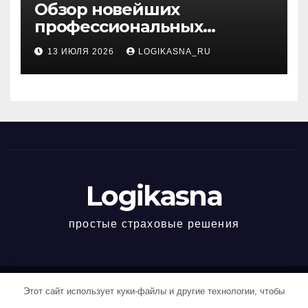
Обзор новейших
профессиональных
материалов и
13 ИЮЛЯ 2026
LOGIKASNA_RU
инструментов
Logikasna
простые страховые решения
Этот сайт использует куки-файлы и другие технологии, чтобы
Работает на WordPress
|
Тема: Newspaperex, автор
Themeansar