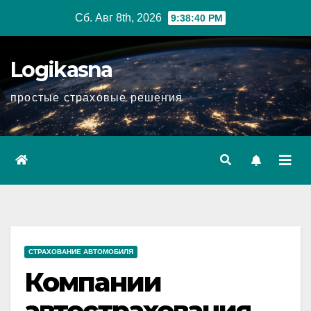
Перейти
Сб. Авг 8th, 2026
9:38:40 PM
к
содержимому
Logikasna
простые страховые решения
СТРАХОВАНИЕ АВТОМОБИЛЯ
Компании
автострахования