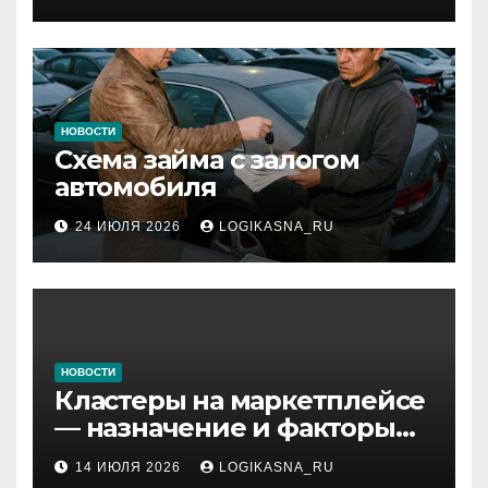
протоколы и безопасность
НОВОСТИ
Схема займа с залогом
автомобиля
24 ИЮЛЯ 2026
LOGIKASNA_RU
НОВОСТИ
Кластеры на маркетплейсе
— назначение и факторы
ранжирования складов
14 ИЮЛЯ 2026
LOGIKASNA_RU