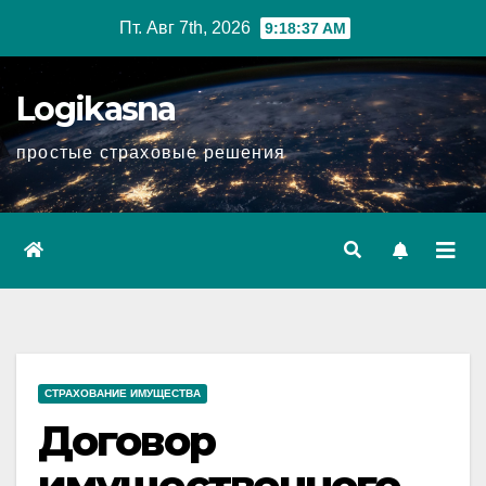
Перейти
Пт. Авг 7th, 2026
9:18:38 AM
к
содержимому
Logikasna
простые страховые решения
СТРАХОВАНИЕ ИМУЩЕСТВА
Договор
имущественного