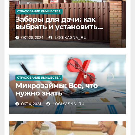
СТРАХОВАНИЕ ИМУЩЕСТВА
Заборы для дачи: как
выбрать и установить
идеальное ограждение
ОКТ 28, 2024
LOGIKASNA_RU
СТРАХОВАНИЕ ИМУЩЕСТВА
Микрозаймы: Все, что
нужно знать
ОКТ 4, 2024
LOGIKASNA_RU