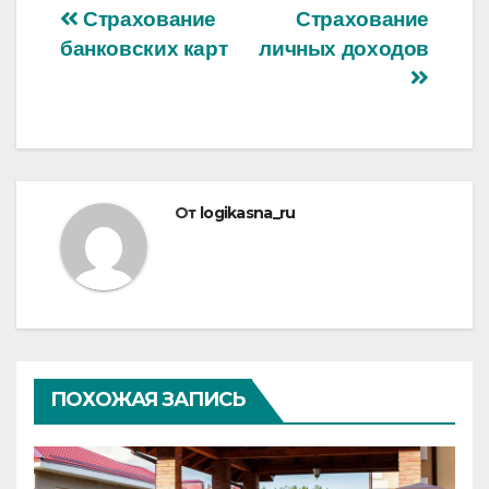
Навигация
Страхование
Страхование
банковских карт
личных доходов
по
записям
От
logikasna_ru
ПОХОЖАЯ ЗАПИСЬ